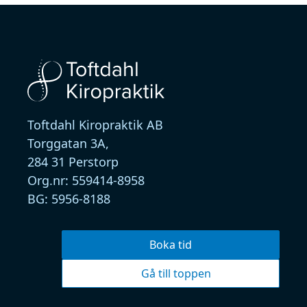
Toftdahl Kiropraktik AB
Torggatan 3A,
284 31 Perstorp
Org.nr:
559414-8958
BG:
5956-8188
Boka tid
Gå till toppen