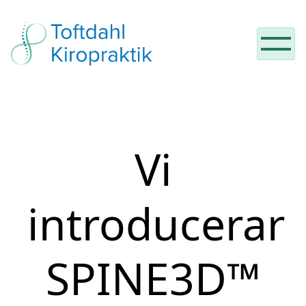
Hoppa till innehåll
Vi
introducerar
SPINE3D™️